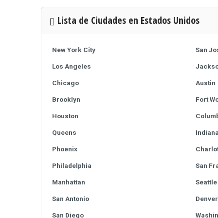
Lista de Ciudades en Estados Unidos
New York City
San Jo
Los Angeles
Jackso
Chicago
Austin
Brooklyn
Fort Wo
Houston
Colum
Queens
Indian
Phoenix
Charlo
Philadelphia
San Fr
Manhattan
Seattle
San Antonio
Denver
San Diego
Washin