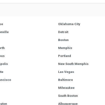
se
Oklahoma City
nville
Detroit
Boston
rth
Memphis
bus
Portland
apolis
New South Memphis
tte
Las Vegas
ancisco
Baltimore
Milwaukee
South Boston
gton
Albuquerque