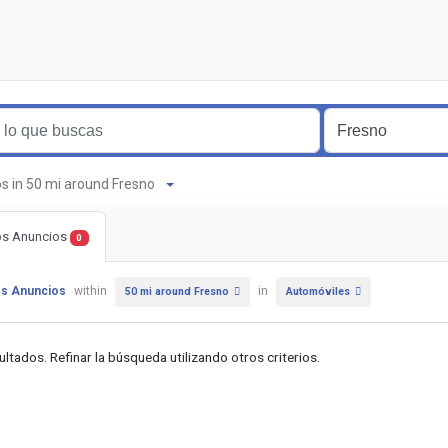
os in 50 mi around Fresno
os Anuncios
0
os Anuncios
within
in
50 mi around Fresno
Automóviles
ultados. Refinar la búsqueda utilizando otros criterios.